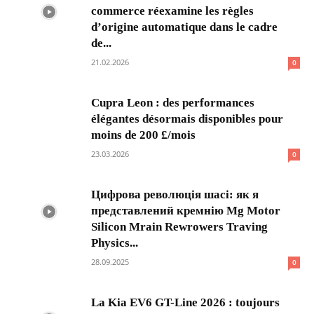
commerce réexamine les règles
d’origine automatique dans le cadre
de...
21.02.2026
0
Cupra Leon : des performances
élégantes désormais disponibles pour
moins de 200 £/mois
23.03.2026
0
Цифрова революція шасі: як я
представлений кремнію Mg Motor
Silicon Mrain Rewrowers Traving
Physics...
28.09.2025
0
La Kia EV6 GT-Line 2026 : toujours