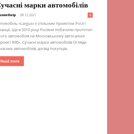
учасні марки автомобілів
xwelhelp
-
08.12.2021
0
томобіль «Largus» є спільним проектом Росії і
анції. Ще в 2010 році Росіяни побачили прототип
ого автомобіля на Московському автосалоні
роект R90». Сучасні марки автомобілів Огляди
часних автомобілів, досвід покупців,
Read more