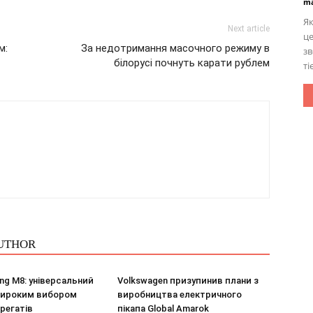
ma
Як
Next article
це
м:
За недотримання масочного режиму в
зв
білорусі почнуть карати рублем
ті
UTHOR
ng M8: універсальний
Volkswagen призупинив плани з
 широким вибором
виробництва електричного
регатів
пікапа Global Amarok