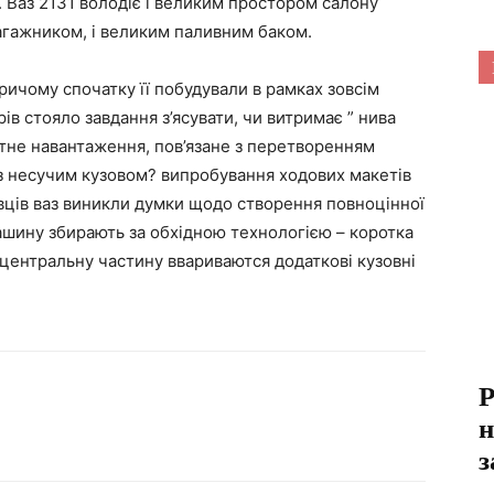
l. Ваз 2131 володіє і великим простором салону
багажником, і великим паливним баком.
ричому спочатку її побудували в рамках зовсім
ів стояло завдання з’ясувати, чи витримає ” нива
кратне навантаження, пов’язане з перетворенням
з несучим кузовом? випробування ходових макетів
івців ваз виникли думки щодо створення повноцінної
машину збирають за обхідною технологією – коротка
 центральну частину ввариваются додаткові кузовні
Р
н
з