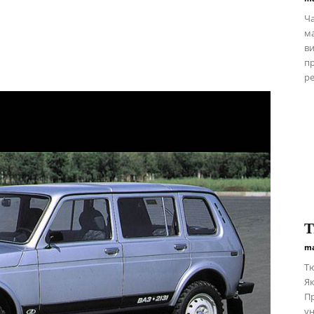
Ча
ма
ви
пр
ре
Т
ma
Тю
Як
Пр
ун