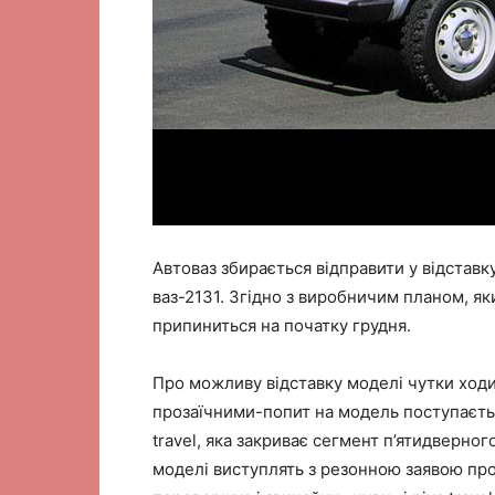
Автоваз збирається відправити у відставку
ваз-2131. Згідно з виробничим планом, як
припиниться на початку грудня.
Про можливу відставку моделі чутки ход
прозаїчними-попит на модель поступається 
travel, яка закриває сегмент п’ятидверно
моделі виступлять з резонною заявою пр