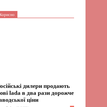
Корисно
осійські дилери продають
ові lada в два рази дорожче
аводської ціни