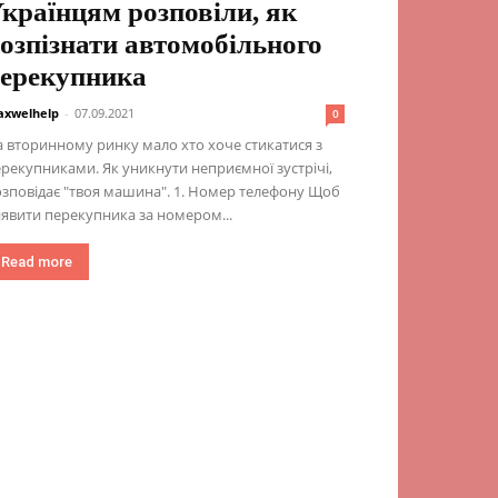
країнцям розповіли, як
озпізнати автомобільного
ерекупника
xwelhelp
-
07.09.2021
0
 вторинному ринку мало хто хоче стикатися з
рекупниками. Як уникнути неприємної зустрічі,
зповідає "твоя машина". 1. Номер телефону Щоб
явити перекупника за номером...
Read more