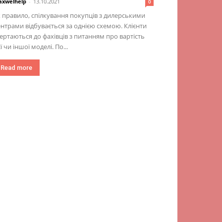
xwelhelp
-
13.10.2021
0
 правило, спілкування покупців з дилерськими
нтрами відбувається за однією схемою. Клієнти
ертаються до фахівців з питанням про вартість
єї чи іншої моделі. По...
Read more