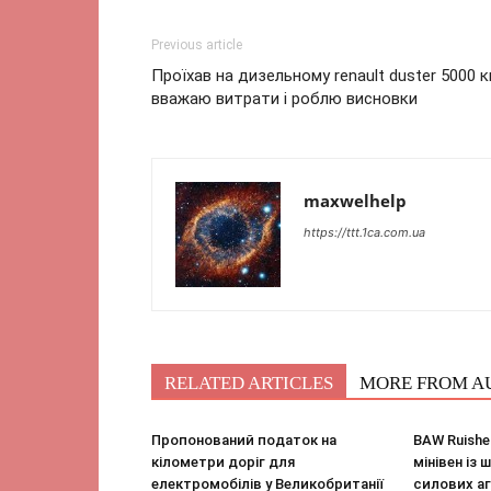
Previous article
Проїхав на дизельному renault duster 5000 к
вважаю витрати і роблю висновки
maxwelhelp
https://ttt.1ca.com.ua
RELATED ARTICLES
MORE FROM A
Пропонований податок на
BAW Ruishe
кілометри доріг для
мінівен із
електромобілів у Великобританії
силових аг