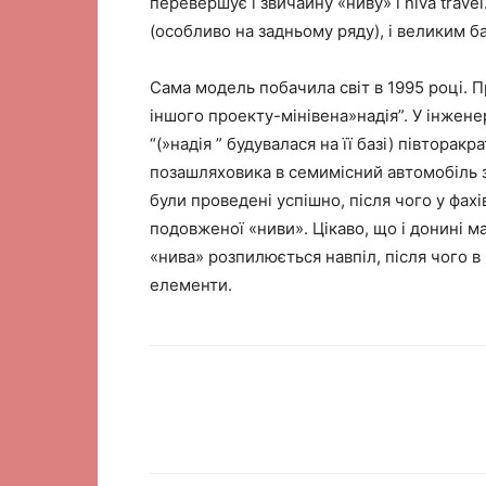
перевершує і звичайну «ниву» і niva trave
(особливо на задньому ряду), і великим 
Сама модель побачила світ в 1995 році. П
іншого проекту-мінівена»надія”. У інженер
“(»надія ” будувалася на її базі) півтора
позашляховика в семимісний автомобіль 
були проведені успішно, після чого у фах
подовженої «ниви». Цікаво, що і донині 
«нива» розпилюється навпіл, після чого в
елементи.