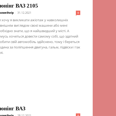
юнінг ВАЗ 2105
xwelhelp
-
31.12.2021
0
 хочу я викликати ажіотаж у навколишніх
внішнім виглядом своєї машини або мені
обхідно знати, що я найшвидший у місті. А
мусь хочеться довести самому собі, що здатний
обити свій автомобіль здійснено, тому і береться
дина за поліпшення двигуна, гальм, підвіски і так
лі.
юнінг ВАЗ
xwelhelp
-
28.12.2021
0