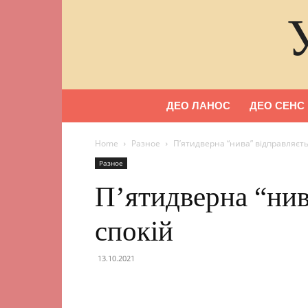
ДЕО ЛАНОС
ДЕО СЕНС
Home
Разное
П’ятидверна “нива” відправляєть
Разное
П’ятидверна “нив
спокій
13.10.2021