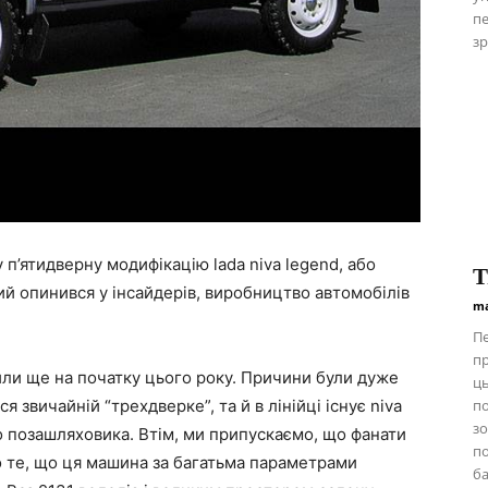
пе
зр
 п’ятидверну модифікацію lada niva legend, або
Т
ий опинився у інсайдерів, виробництво автомобілів
ma
Пе
пр
или ще на початку цього року. Причини були дуже
ць
звичайній “трехдверке”, та й в лінійці існує niva
п
зо
го позашляховика. Втім, ми припускаємо, що фанати
по
о те, що ця машина за багатьма параметрами
ба