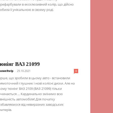
рефарбували в ексклюзивний колір, що дійсно
обила її унікальною в своєму роді.
юнінг ВАЗ 21099
xwelhelp
-
29.10.2021
0
рше, що зробили в цьому авто - встановили
ямоточний глушник і нові колісні диски. Але на
ому тюнінг ВАЗ 2109 (ВАЗ 21099) тільки
очинається … Кардинально змінимо всю
внішність автомобіля! Для початку
збавляємося від невиразних заводських
мперів.