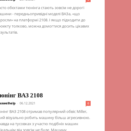
сто обєктами тюнінга стають зовсім не дорогі
шини - передньопривідні моделі ВАЗа, «що
росли» на платформі 2108. І якщо підходити до
оекту толково, можна домогтися досить цікавих
зультатів.
юнінг ВАЗ 2108
xwelhelp
-
06.12.2021
0
нінг ВАЗ 2108 отримав популярний обвіс Miller,
ий візуально робить машину більш агресивною.
авда на тусовках з участю подібніх машин
ікальнім він зовсім не буде. Машину