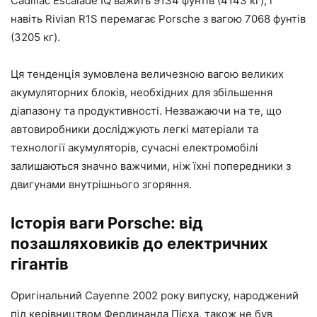
Cadillac Escalade IQ важить 9134 фунтів (4143 кг), і
навіть Rivian R1S перемагає Porsche з вагою 7068 фунтів
(3205 кг).
Ця тенденція зумовлена ​​величезною вагою великих
акумуляторних блоків, необхідних для збільшення
діапазону та продуктивності. Незважаючи на те, що
автовиробники досліджують легкі матеріали та
технології акумуляторів, сучасні електромобілі
залишаються значно важчими, ніж їхні попередники з
двигунами внутрішнього згоряння.
Історія ваги Porsche: від
позашляховиків до електричних
гігантів
Оригінальний Cayenne 2002 року випуску, народжений
під керівництвом Фердинанда Пієха, також не був