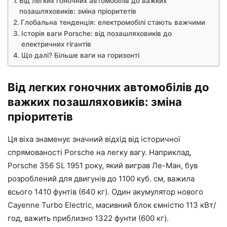
Від легких гоночних автомобілів до важких
позашляховиків: зміна пріоритетів
Глобальна тенденція: електромобілі стають важчими
Історія ваги Porsche: від позашляховиків до
електричних гігантів
Що далі? Більше ваги на горизонті
Від легких гоночних автомобілів до
важких позашляховиків: зміна
пріоритетів
Ця віха знаменує значний відхід від історичної
спрямованості Porsche на легку вагу. Наприклад,
Porsche 356 SL 1951 року, який виграв Ле-Ман, був
розроблений для двигунів до 1100 куб. см, важила
всього 1410 фунтів (640 кг). Один акумулятор нового
Cayenne Turbo Electric, масивний блок ємністю 113 кВт/
год, важить приблизно 1322 фунти (600 кг).