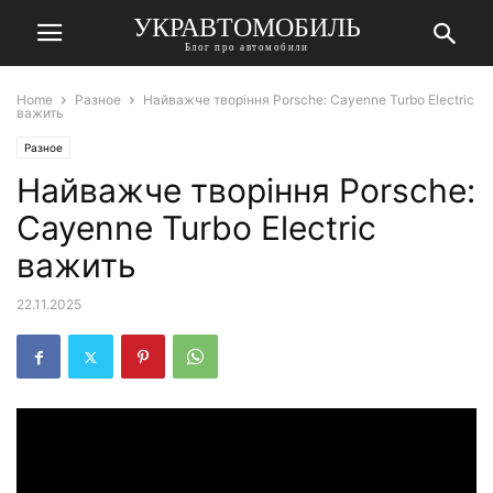
УКРАВТОМОБИЛЬ
Блог про автомобили
Home
Разное
Найважче творіння Porsche: Cayenne Turbo Electric
важить
Разное
Найважче творіння Porsche:
Cayenne Turbo Electric
важить
22.11.2025