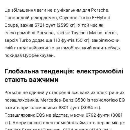
Це збільшення ваги не є унікальним для Porsche.
Попередній рекордсмен, Cayenne Turbo E-Hybrid
Coupe, важив 5721 фунт (2595 кг). У той час як
електромобілі Porsche, такі як Taycan і Macan, легші,
версія Turbo додає ще 110 фунтів (50 кг), закріплюючи
свій статус найважчого автомобіля, який коли-небудь
покидав Цуффенхаузен.
Глобальна тенденція: електромобілі
стають важчими
Porsche не єдиний у створенні все важчих електричних
позашляховиків. Mercedes-Benz G580 із технологією EQ
важить приголомшливих 6801 фунт (3084 кг).
Позашляховик EQS не відстає, маючи 6792 фунти (3081
кг). Американські електромобілі займають перше місце: