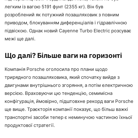
легким із вагою 5191 фунт (2355 кг). Він був
розроблений як потужний позашляховик з повним
приводом, блокуванням диференціалів і гідравлічною
підвіскою. Однак новий Cayenne Turbo Electric розсуває
межі ще далі.
Що далі? Більше ваги на горизонті
Компанія Porsche оголосила про плани щодо
трирядного позашляховика, який спочатку вийде з
двигунами внутрішнього згоряння, а потім електричною
версією. Враховуючи цю тенденцію, семимісна
конфігурація, ймовірно, підштовхне рекорд ваги Porsche
ще вище. Траєкторія компанії показує, що більш важкі
транспортні засоби тепер є неминучою частиною їхньої
продуктової стратегії.