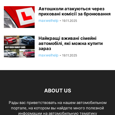
Автошколи атакуються через
приховані комісії за бронювання
maxwelhelp
-
19.11.2025
Найкращі вживані сімейні
автомобілі, які можна купити
зараз
maxwelhelp
-
19.11.2025
ABOUT US
Рады вас приветствовать на нашем автомобильном
портале, на котором вы найдете много полезной
информации на автомобильную тематику