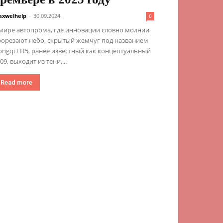
xwelhelp
-
30.09.2024
0
мире автопрома, где инновации словно молнии
рорезают небо, скрытый жемчуг под названием
ngqi EH5, ранее известный как концептуальный
09, выходит из тени,...
Read more