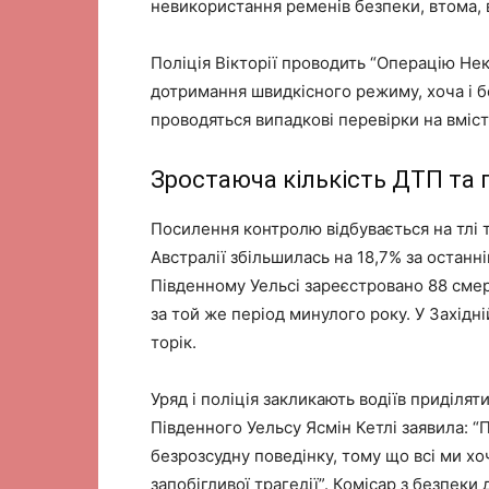
невикористання ременів безпеки, втома, в
Поліція Вікторії проводить “Операцію Не
дотримання швидкісного режиму, хоча і бе
проводяться випадкові перевірки на вміст
Зростаюча кількість ДТП та
Посилення контролю відбувається на тлі т
Австралії збільшилась на 18,7% за останн
Південному Уельсі зареєстровано 88 смерт
за той же період минулого року. У Західн
торік.
Уряд і поліція закликають водіїв приділят
Південного Уельсу Ясмін Кетлі заявила: “
безрозсудну поведінку, тому що всі ми хо
запобігливої ​​трагедії”. Комісар з безпек