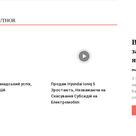
UTHOR
В
з
я
ma
З 
Канадський успіх,
Продаж Hyundai Ioniq 5
не
США
Зростають, Незважаючи на
б
Скасування Субсидій на
сп
Електромобілі