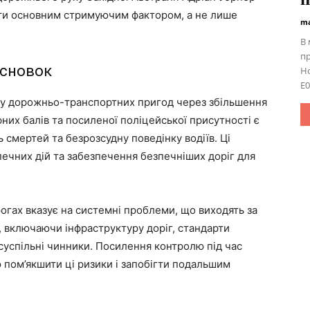
ути основним стримуючим фактором, а не лише
ma
В 
п
исновок
Ho
E0
ку дорожньо-транспортних пригод через збільшення
них балів та посиленої поліцейської присутності є
 смертей та безрозсудну поведінку водіїв. Ці
ечних дій та забезпечення безпечніших доріг для
огах вказує на системні проблеми, що виходять за
, включаючи інфраструктуру доріг, стандарти
суспільні чинники. Посилення контролю під час
 пом’якшити ці ризики і запобігти подальшим