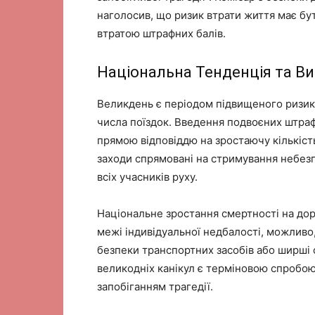
наголосив, що ризик втрати життя має б
втратою штрафних балів.
Національна Тенденція та В
Великдень є періодом підвищеного ризи
числа поїздок. Введення подвоєних штраф
прямою відповіддю на зростаючу кількість
заходи спрямовані на стримування небезп
всіх учасників руху.
Національне зростання смертності на дор
межі індивідуальної недбалості, можливо
безпеки транспортних засобів або ширші 
великодніх канікул є терміновою спробою
запобіганням трагедії.