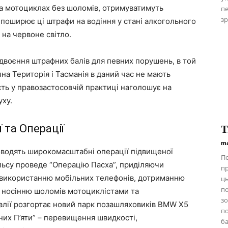
на мотоциклах без шоломів, отримуватимуть
пе
зр
 поширює ці штрафи на водіння у стані алкогольного
 на червоне світло.
одвоєння штрафних балів для певних порушень, в той
ічна Територія і Тасманія в даний час не мають
сть у правозастосовчій практиці наголошує на
уху.
 та Операції
Т
ma
оводять широкомасштабні операції підвищеної
Пе
льсу проведе “Операцію Пасха”, приділяючи
пр
 використанню мобільних телефонів, дотриманню
ць
п
 носінню шоломів мотоциклістами та
зо
алії розгортає новий парк позашляховиків BMW X5
по
их П’яти” – перевищення швидкості,
ба