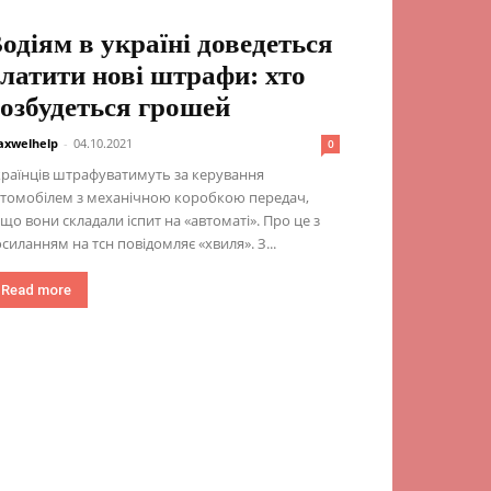
одіям в україні доведеться
латити нові штрафи: хто
озбудеться грошей
xwelhelp
-
04.10.2021
0
раїнців штрафуватимуть за керування
втомобілем з механічною коробкою передач,
що вони складали іспит на «автоматі». Про це з
силанням на тсн повідомляє «хвиля». З...
Read more