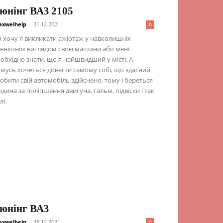
юнінг ВАЗ 2105
xwelhelp
-
31.12.2021
0
 хочу я викликати ажіотаж у навколишніх
внішнім виглядом своєї машини або мені
обхідно знати, що я найшвидший у місті. А
мусь хочеться довести самому собі, що здатний
обити свій автомобіль здійснено, тому і береться
дина за поліпшення двигуна, гальм, підвіски і так
лі.
юнінг ВАЗ
xwelhelp
-
28.12.2021
0