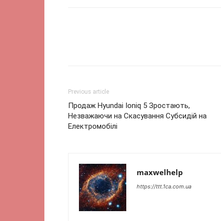
Previous article
Продаж Hyundai Ioniq 5 Зростають,
Незважаючи на Скасування Субсидій на
Електромобілі
maxwelhelp
https://ttt.1ca.com.ua