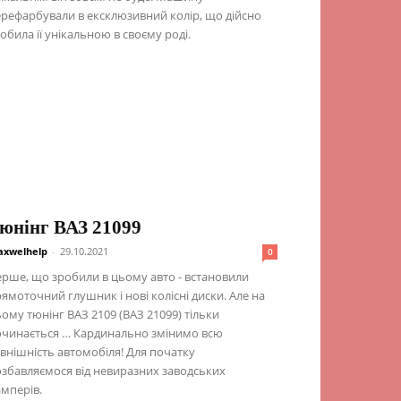
рефарбували в ексклюзивний колір, що дійсно
обила її унікальною в своєму роді.
юнінг ВАЗ 21099
xwelhelp
-
29.10.2021
0
рше, що зробили в цьому авто - встановили
ямоточний глушник і нові колісні диски. Але на
ому тюнінг ВАЗ 2109 (ВАЗ 21099) тільки
очинається … Кардинально змінимо всю
внішність автомобіля! Для початку
збавляємося від невиразних заводських
мперів.