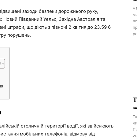
Ча
 підвищені заходи безпеки дорожнього руху,
ма
х Новий Південний Уельс, Західна Австралія та
ви
і штрафи, що діють з півночі 2 квітня до 23.59 6
пр
ре
тру порушень.
ня
Т
ma
и
Тю
Як
лійській столичній території водії, які здійснюють
Пр
стання мобільних телефонів, відмову від
ун