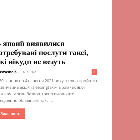
 японії виявилися
атребувані послуги таксі,
кі нікуди не везуть
xwelhelp
-
14.09.2021
0
30 серпня по 4 вересня 2021 року в токіо пройшла
звичайна акція «sleepingtaxi», в рамках якої
ажаючі могли безкоштовно викликати
еціально обладнане таксі,...
Read more