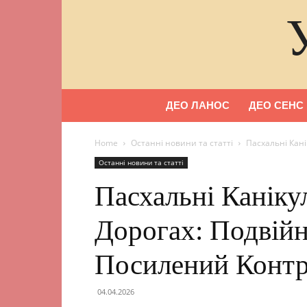
ДЕО ЛАНОС
ДЕО СЕНС
Home
Останні новини та статті
Пасхальні Кані
Останні новини та статті
Пасхальні Каніку
Дорогах: Подвійн
Посилений Конт
04.04.2026