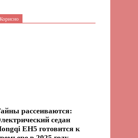
Корисно
айны рассеиваются:
лектрический седан
ongqi EH5 готовится к
ремьере в 2025 году