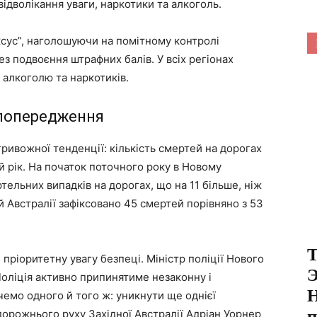
ідволікання уваги, наркотики та алкоголь.
ксус”, наголошуючи на помітному контролі
з подвоєння штрафних балів. У всіх регіонах
 алкоголю та наркотиків.
 попередження
ривожної тенденції: кількість смертей на дорогах
ій рік. На початок поточного року в Новому
ельних випадків на дорогах, що на 11 більше, ніж
ій Австралії зафіксовано 45 смертей порівняно з 53
Т
и пріоритетну увагу безпеці. Міністр поліції Нового
Э
Поліція активно припинятиме незаконну і
H
чемо одного й того ж: уникнути ще однієї
п
и дорожнього руху Західної Австралії Адріан Уорнер