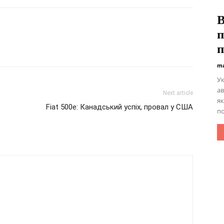
В
п
п
ma
Ук
а
Next article
як
Fiat 500e: Канадський успіх, провал у США
по