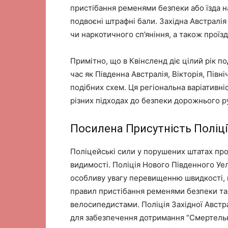
пристібання ременями безпеки або їзда 
подвоєні штрафні бали. Західна Австралія
чи наркотичного сп’яніння, а також проїзд
Примітно, що в Квінсленд діє цілий рік п
час як Південна Австралія, Вікторія, Півн
подібних схем. Ця регіональна варіативні
різних підходах до безпеки дорожнього р
Посилена Присутність Поліції
Поліцейські сили у порушених штатах пр
видимості. Поліція Нового Південного Уе
особливу увагу перевищенню швидкості,
правил пристібання ременями безпеки та
велосипедистами. Поліція Західної Австр
для забезпечення дотримання “Смертельн