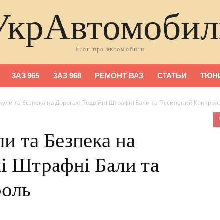
УкрАвтомобил
Блог про автомобили
ЗАЗ 965
ЗАЗ 968
РЕМОНТ ВАЗ
СТАТЬИ
ТЮНИ
кули та Безпека на Дорогах: Подвійні Штрафні Бали та Посилений Контрол
ли та Безпека на
і Штрафні Бали та
роль