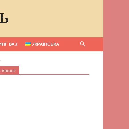
ь
НГ ВАЗ
УКРАЇНСЬКА
ь
Тюнинг