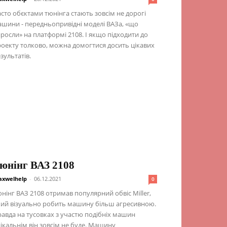
сто обєктами тюнінга стають зовсім не дорогі
шини - передньопривідні моделі ВАЗа, «що
росли» на платформі 2108. І якщо підходити до
оекту толково, можна домогтися досить цікавих
зультатів.
юнінг ВАЗ 2108
xwelhelp
-
06.12.2021
0
нінг ВАЗ 2108 отримав популярний обвіс Miller,
ий візуально робить машину більш агресивною.
авда на тусовках з участю подібніх машин
ікальнім він зовсім не буде. Машину