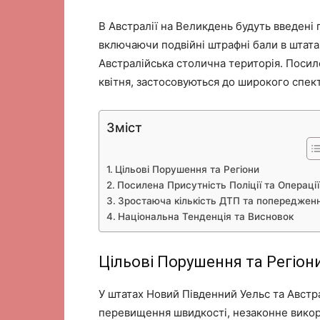
В Австралії на Великдень будуть введені
включаючи подвійні штрафні бали в штата
Австралійська столична територія. Посилен
квітня, застосовуються до широкого спек
Зміст
Цільові Порушення та Регіони
Посилена Присутність Поліції та Операції
Зростаюча кількість ДТП та попереджен
Національна Тенденція та Висновок
Цільові Порушення та Регіон
У штатах Новий Південний Уельс та Австра
перевищення швидкості, незаконне викори