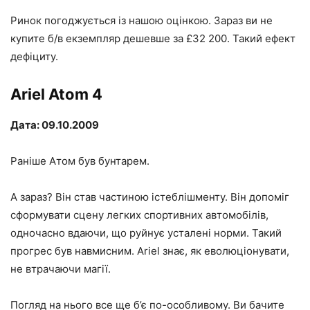
Ринок погоджується із нашою оцінкою. Зараз ви не
купите б/в екземпляр дешевше за £32 200. Такий ефект
дефіциту.
Ariel Atom 4
Дата: 09.10.2009
Раніше Атом був бунтарем.
А зараз? Він став частиною істеблішменту. Він допоміг
сформувати сцену легких спортивних автомобілів,
одночасно вдаючи, що руйнує усталені норми. Такий
прогрес був навмисним. Ariel знає, як еволюціонувати,
не втрачаючи магії.
Погляд на нього все ще б’є по-особливому. Ви бачите