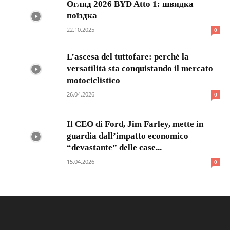
Огляд 2026 BYD Atto 1: швидка
поїздка
22.10.2025
0
L’ascesa del tuttofare: perché la
versatilità sta conquistando il mercato
motociclistico
26.04.2026
0
Il CEO di Ford, Jim Farley, mette in
guardia dall’impatto economico
“devastante” delle case...
15.04.2026
0