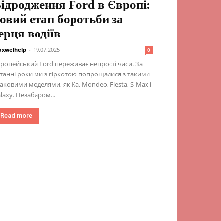
ідродження Ford в Європі:
овий етап боротьби за
ерця водіїв
xwelhelp
-
19.07.2025
0
ропейський Ford переживає непрості часи. За
танні роки ми з гіркотою попрощалися з такими
аковими моделями, як Ka, Mondeo, Fiesta, S-Max і
laxy. Незабаром...
Read more