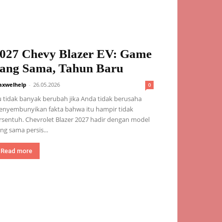
027 Chevy Blazer EV: Game
ang Sama, Tahun Baru
xwelhelp
-
26.05.2026
0
u tidak banyak berubah jika Anda tidak berusaha
nyembunyikan fakta bahwa itu hampir tidak
rsentuh. Chevrolet Blazer 2027 hadir dengan model
ng sama persis...
Read more