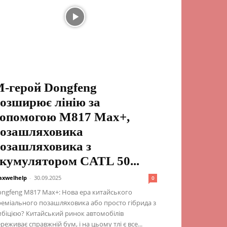
-герой Dongfeng
озширює лінію за
опомогою M817 Max+,
озашляховика
озашляховика з
кумулятором CATL 50...
xwelhelp
-
30.09.2025
0
ngfeng M817 Max+: Нова ера китайського
еміального позашляховика або просто гібрида з
біцією? Китайський ринок автомобілів
реживає справжній бум, і на цьому тлі є все...