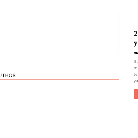
2
y
ma
It
me
te
UTHOR
ya