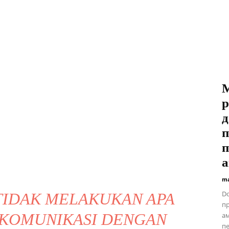
M
р
д
п
п
а
ma
Do
TIDAK MELAKUKAN APA
пр
RKOMUNIKASI DENGAN
ам
пе