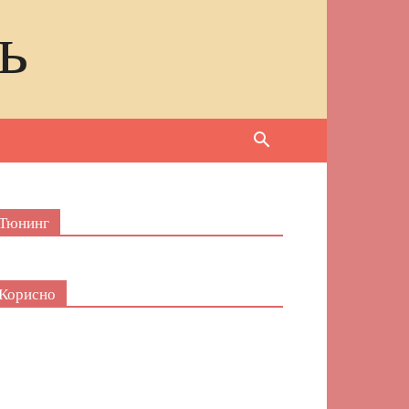
ь
Тюнинг
Корисно