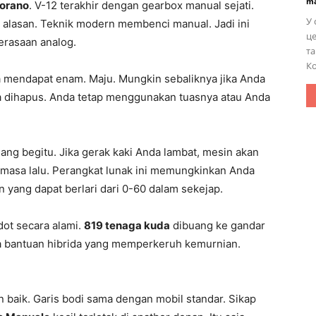
ma
iorano
. V-12 terakhir dengan gearbox manual sejati.
У 
u alasan. Teknik modern membenci manual. Jadi ini
це
erasaan analog.
та
Ко
a mendapat enam. Maju. Mungkin sebaliknya jika Anda
a dihapus. Anda tetap menggunakan tuasnya atau Anda
ng begitu. Jika gerak kaki Anda lambat, mesin akan
masa lalu. Perangkat lunak ini memungkinkan Anda
yang dapat berlari dari 0-60 dalam sekejap.
edot secara alami.
819 tenaga kuda
dibuang ke gandar
da bantuan hibrida yang memperkeruh kemurnian.
 baik. Garis bodi sama dengan mobil standar. Sikap