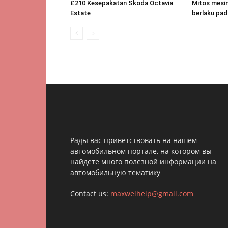
£210 Kesepakatan Skoda Octavia
Mitos mesin
Estate
berlaku pad
Рады вас приветствовать на нашем
автомобильном портале, на котором вы
найдете много полезной информации на
автомобильную тематику
Contact us:
maxwelhelp@gmail.com