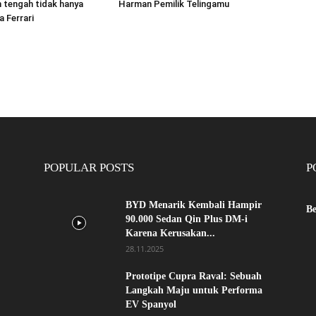
 tengah tidak hanya
Harman Pemilik Telingamu
a Ferrari
POPULAR POSTS
P
BYD Menarik Kembali Hampir
Be
90.000 Sedan Qin Plus DM-i
Karena Kerusakan...
28.11.2025
Prototipe Cupra Raval: Sebuah
Langkah Maju untuk Performa
EV Spanyol