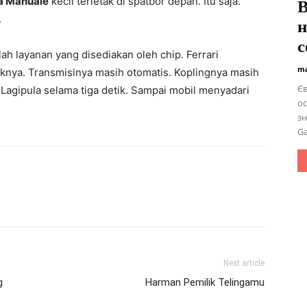
a Manuale
kecil terletak di spatbor depan. Itu saja.
В
.
н
с
ah layanan yang disediakan oleh chip. Ferrari
ma
nya. Transmisinya masih otomatis. Koplingnya masih
Єв
 Lagipula selama tiga detik. Sampai mobil menyadari
ос
зн
Ga
Next article
g
Harman Pemilik Telingamu