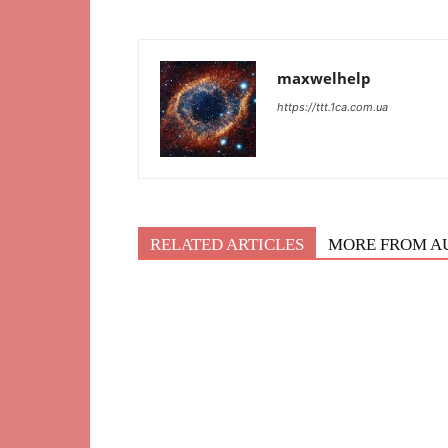
maxwelhelp
https://ttt.1ca.com.ua
RELATED ARTICLES
MORE FROM A