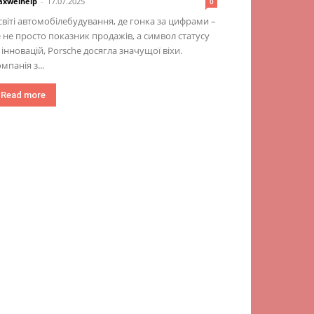
xwelhelp
-
17.07.2025
0
світі автомобілебудування, де гонка за цифрами –
 не просто показник продажів, а символ статусу
 інновацій, Porsche досягла значущої віхи.
мпанія з...
Read more