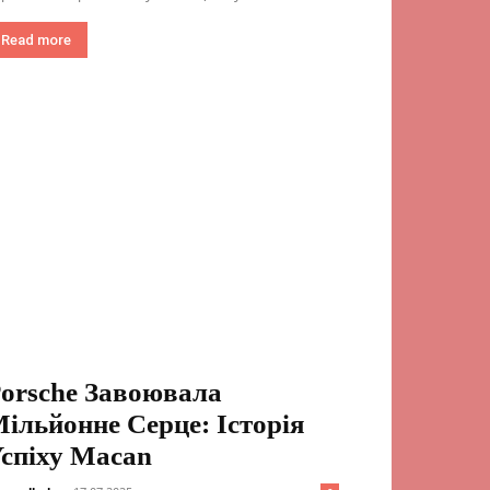
Read more
orsche Завоювала
ільйонне Серце: Історія
спіху Macan