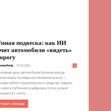
мная подвеска: как ИИ
чит автомобили «видеть»
орогу
xwelhelp
-
07.04.2026
0
сновная цель автомобилестроения всегда
аключалась в совершенствовании шасси —
новы любого транспортного средства. Однако
 мере углубления в цифровую эпоху акцент
ещается с чисто...
Узнать больше