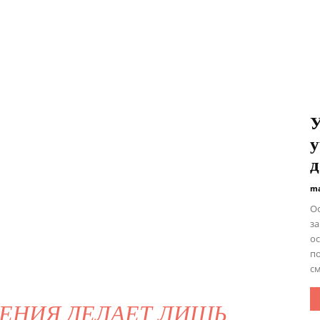
У
у
д
ma
О
з
ос
по
см
ЕНИЯ ДЕЛАЕТ ЛИШЬ