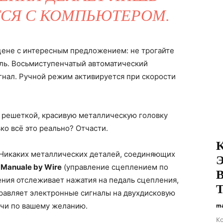
СЯ С КОМПЬЮТЕРОМ.
а сцене с интересным предложением: не трогайте
аль. Восьмиступенчатый автоматический
нал. Ручной режим активируется при скорости
 решеткой, красивую металлическую головку
ко всё это реально? Отчасти.
K
. Никаких металлических деталей, соединяющих
Э
о
Manuale by Wire
(управление сцеплением по
В
ения отслеживает нажатия на педаль сцепления,
T
равляет электронные сигналы на двухдисковую
ачи по вашему желанию.
ma
К