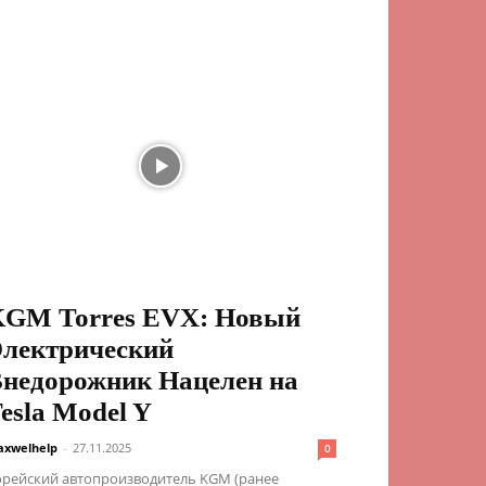
GM Torres EVX: Новый
лектрический
недорожник Нацелен на
esla Model Y
xwelhelp
-
27.11.2025
0
орейский автопроизводитель KGM (ранее