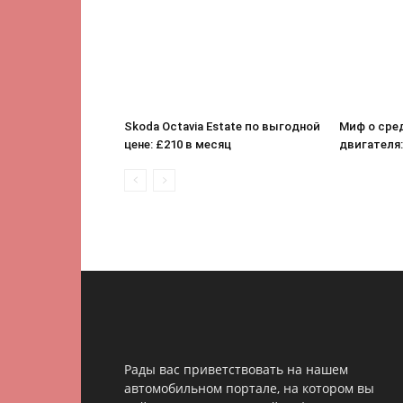
Skoda Octavia Estate по выгодной
Миф о сре
цене: £210 в месяц
двигателя: 
Рады вас приветствовать на нашем
автомобильном портале, на котором вы