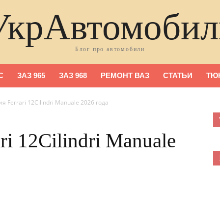
УкрАвтомобил
Блог про автомобили
С
ЗАЗ 965
ЗАЗ 968
РЕМОНТ ВАЗ
СТАТЬИ
ТЮ
 Ferrari 12Cilindri Manuale 2026 года
i 12Cilindri Manuale