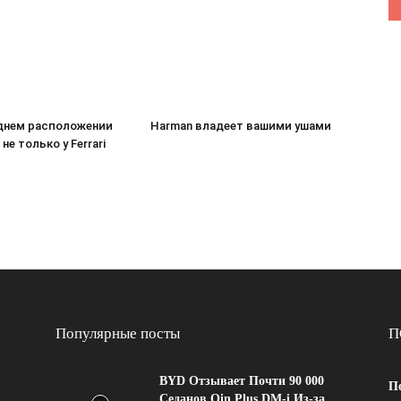
днем расположении
Harman владеет вашими ушами
не только у Ferrari
Популярные посты
П
BYD Отзывает Почти 90 000
По
Седанов Qin Plus DM-i Из-за