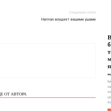
Следующая статья
Harman владеет вашими ушами
В
б
т
м
п
ma
Бе
на
пл
Е ОТ АВТОРА
ці
Ко