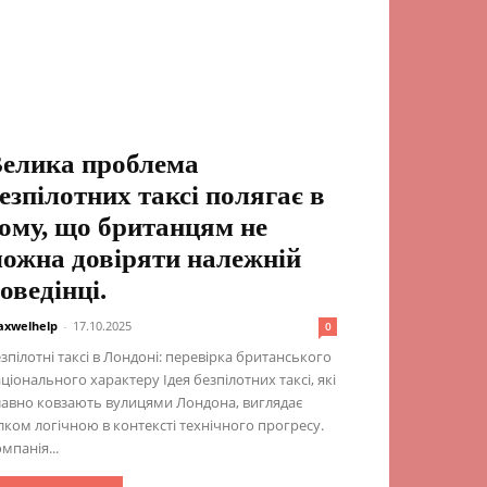
елика проблема
езпілотних таксі полягає в
ому, що британцям не
ожна довіряти належній
оведінці.
xwelhelp
-
17.10.2025
0
зпілотні таксі в Лондоні: перевірка британського
ціонального характеру Ідея безпілотних таксі, які
авно ковзають вулицями Лондона, виглядає
лком логічною в контексті технічного прогресу.
мпанія...