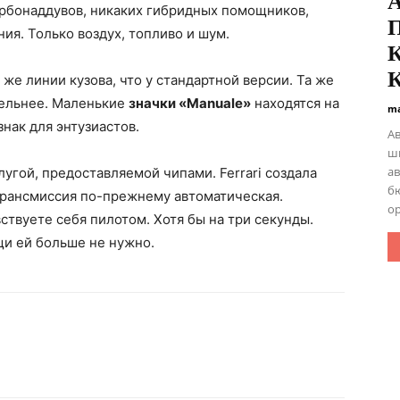
А
урбонаддувов, никаких гибридных помощников,
П
ния. Только воздух, топливо и шум.
К
К
же линии кузова, что у стандартной версии. Та же
тельнее. Маленькие
значки «Manuale»
находятся на
ma
знак для энтузиастов.
А
ш
а
угой, предоставляемой чипами. Ferrari создала
бю
Трансмиссия по-прежнему автоматическая.
ор
твуете себя пилотом. Хотя бы на три секунды.
щи ей больше не нужно.