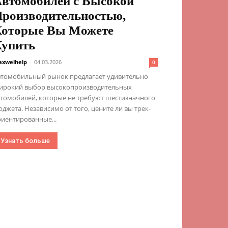
втомобилей с Высокой
роизводительностью,
оторые Вы Можете
упить
xwelhelp
-
04.03.2026
0
втомобильный рынок предлагает удивительно
ирокий выбор высокопроизводительных
втомобилей, которые не требуют шестизначного
джета. Независимо от того, цените ли вы трек-
иентированные...
Узнать больше