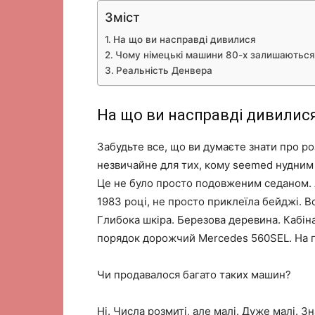
Зміст
На що ви насправді дивилися
Чому німецькі машини 80-х залишаються
Реальність Денвера
На що ви насправді дивилис
Забудьте все, що ви думаєте знати про р
незвичайне для тих, кому seemed нудним 7
Це не було просто подовженим седаном. А
1983 році, не просто приклеїла бейджі. Во
Глибока шкіра. Березова деревина. Кабіна
порядок дорожчий Mercedes 560SEL. На п
Чи продавалося багато таких машин?
Ні. Числа розмиті, але малі. Дуже малі. З