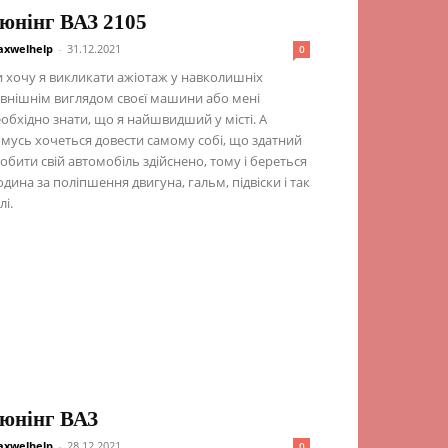
юнінг ВАЗ 2105
xwelhelp
-
31.12.2021
0
 хочу я викликати ажіотаж у навколишніх
внішнім виглядом своєї машини або мені
обхідно знати, що я найшвидший у місті. А
мусь хочеться довести самому собі, що здатний
обити свій автомобіль здійснено, тому і береться
дина за поліпшення двигуна, гальм, підвіски і так
лі.
юнінг ВАЗ
xwelhelp
-
28.12.2021
0