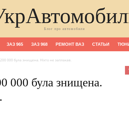
УкрАвтомобил
Блог про автомобили
ЗАЗ 965
ЗАЗ 968
РЕМОНТ ВАЗ
СТАТЬИ
ТЮНИ
$200 000 була знищена. Ніхто не заплакав.
00 000 була знищена.
.