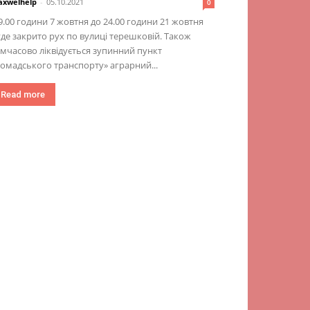
xwelhelp
-
05.10.2021
0
9.00 години 7 жовтня до 24.00 години 21 жовтня
де закрито рух по вулиці терешковій. Також
мчасово ліквідується зупинний пункт
омадського транспорту» аграрний...
Read more