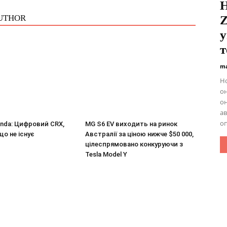
H
UTHOR
Z
у
т
ma
Ho
он
он
ав
оп
nda: Цифровий CRX,
MG S6 EV виходить на ринок
що не існує
Австралії за ціною нижче $50 000,
цілеспрямовано конкуруючи з
Tesla Model Y