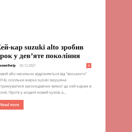
ей-кар suzuki alto зробив
рок у дев’яте покоління
xwelhelp
-
02.12.2021
0
вий alto несильно відрізняється від "восьмого"
014), оскільки марка suzuki змушена
тримуватися законодавчих вимог до кей-карам в
онії. Проте у моделі новий кузов, а...
Read more