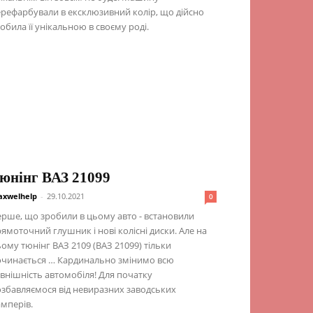
рефарбували в ексклюзивний колір, що дійсно
обила її унікальною в своєму роді.
юнінг ВАЗ 21099
xwelhelp
-
29.10.2021
0
рше, що зробили в цьому авто - встановили
ямоточний глушник і нові колісні диски. Але на
ому тюнінг ВАЗ 2109 (ВАЗ 21099) тільки
очинається … Кардинально змінимо всю
внішність автомобіля! Для початку
збавляємося від невиразних заводських
мперів.