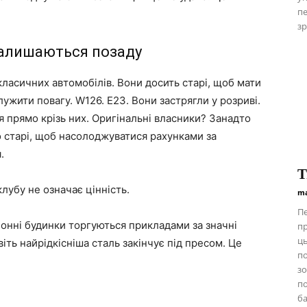
пе
зр
залишаються позаду
 класичних автомобілів. Вони досить старі, щоб мати
лужити повагу. W126. E23. Вони застрягли у розриві.
 прямо крізь них. Оригінальні власники? Занадто
 старі, щоб насолоджуватися рахунками за
.
Т
клубу не означає цінність.
ma
Пе
іонні будинки торгуються прикладами за значні
пр
ць
віть найрідкісніша сталь закінчує під пресом. Це
п
зо
по
ба