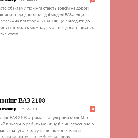
сто обєктами тюнінга стають зовсім не дорогі
шини - передньопривідні моделі ВАЗа, «що
росли» на платформі 2108. І якщо підходити до
оекту толково, можна домогтися досить цікавих
зультатів.
юнінг ВАЗ 2108
xwelhelp
-
06.12.2021
0
нінг ВАЗ 2108 отримав популярний обвіс Miller,
ий візуально робить машину більш агресивною.
авда на тусовках з участю подібніх машин
ікальнім він зовсім не буде. Машину