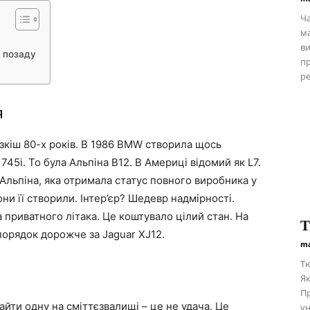
Ча
ма
ви
 позаду
пр
ре
я
озкіш 80-х років. В 1986 BMW створила щось
45i. То була Альпіна B12. В Америці відомий як L7.
льпіна, яка отримала статус повного виробника у
ни її створили. Інтер’єр? Шедевр надмірності.
 приватного літака. Це коштувало цілий стан. На
Т
орядок дорожче за Jaguar XJ12.
ma
Тю
Як
Пр
найти одну на сміттєзвалищі – це не удача. Це
ун