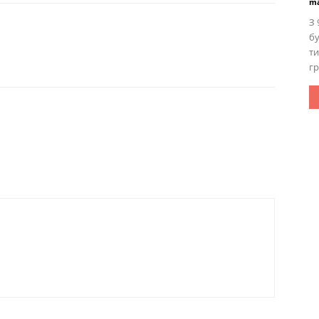
ma
З 
бу
ти
гр