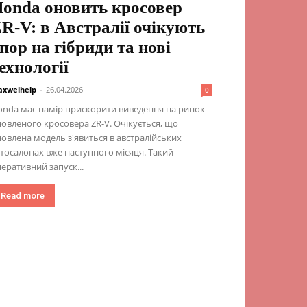
onda оновить кросовер
R-V: в Австралії очікують
пор на гібриди та нові
ехнології
xwelhelp
-
26.04.2026
0
nda має намір прискорити виведення на ринок
овленого кросовера ZR-V. Очікується, що
овлена ​​модель з'явиться в австралійських
тосалонах вже наступного місяця. Такий
еративний запуск...
Read more