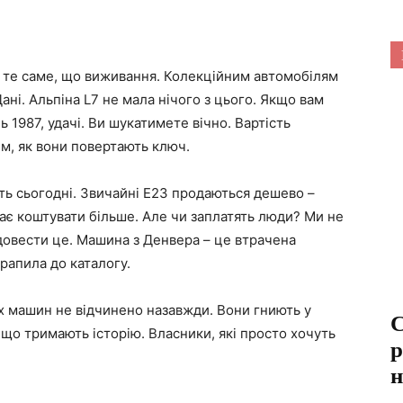
не те саме, що виживання. Колекційним автомобілям
ані. Альпіна L7 не мала нічого з цього. Якщо вам
 1987, удачі. Ви шукатимете вічно. Вартість
им, як вони повертають ключ.
ть сьогодні. Звичайні E23 продаються дешево –
Має коштувати більше. Але чи заплатять люди? Ми не
довести це. Машина з Денвера – це втрачена
рапила до каталогу.
их машин не відчинено назавжди. Вони гниють у
C
, що тримають історію. Власники, які просто хочуть
р
н